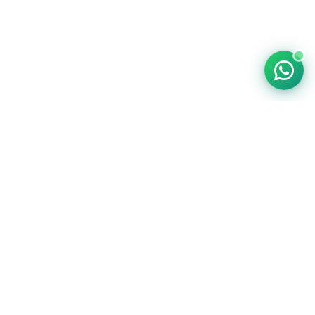
MISITIOLEGAL es pionero en LegalTech en Costa Rica y
Latinoamérica.
Ofrecemos soluciones digitales para cálculos legales, contratos
y servicios jurídicos — más rápidos, accesibles y
transparentes.
MENÚ