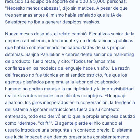
reducido su equipo de soporte de 9,000 a 5,000 personas.
"Necesito menos cabezas", dijo sin matices. A pesar de que
tres semanas antes él mismo había señalado que la IA de
Salesforce no iba a generar despidos masivos.
Nueve meses después, el relato cambió. Ejecutivos senior de la
empresa admitieron, internamente y en declaraciones públicas
que habían sobreestimado las capacidades de sus propios
sistemas. Sanjna Parulekar, vicepresidente senior de marketing
de producto, fue directa, y cito: "Todos teníamos más
confianza en los modelos de lenguaje hace un año." La razón
del fracaso no fue técnica en el sentido estricto, fue que los
agentes diseñados para emular la labor del colaborador
humano no podían manejar la multiplicidad y la imprevisibilidad
real de las interacciones con clientes complejos. El lenguaje
aleatorio, los giros inesperados en la conversación, la tendencia
del sistema a ignorar instrucciones fuera de su contexto
entrenado, todo eso derivó en lo que la propia empresa bautizó
como "derrape, "drift"". El agente pierde el hilo cuando el
usuario introduce una pregunta sin contexto previo. El sistema
que lucía impecable en demos presentaba consistentemente