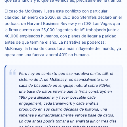
que se anuncia y lo que se verifica es, precisamente, la trampa.
El caso de McKinsey ilustra este conflicto con particular
claridad. En enero de 2026, su CEO Bob Sternfels declaró en el
podcast de Harvard Business Review y en CES Las Vegas que
la firma cuenta con 25,000 "agentes de IA" trabajando junto a
40,000 empleados humanos, con planes de llegar a paridad
antes de que termine el año. La narrativa es poderosa:
McKinsey, la firma de consultoría más influyente del mundo, ya
opera con una fuerza laboral 40% no humana.
Pero hay un contexto que esa narrativa omite. Lilli, el
sistema de IA de McKinsey, es esencialmente una
capa de búsqueda en lenguaje natural sobre PDNet,
una base de datos interna que la firma construyó en
1987 para almacenar y hacer buscable cada
engagement, cada framework y cada análisis
producido en sus cuatro décadas de historia, una
inmensa y extraordinariamente valiosa base de datos.
Lo que antes podría tomar a un analista junior tres días
de búsqueda y síntesis ahora debería tomar pocas