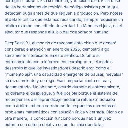
corregir su output. Eso sí funciona, y funciona bien. Es la base
de las herramientas de revisión de código asistida por IA que
detectan bugs antes de que lleguen a producción. Pero nótese
el detalle crítico que estamos recalcando, siempre requieren un
árbitro externo con criterio de verdad. La IA no es el juez, es el
ejecutor que responde al juicio del colaborador humano.
DeepSeek-R1, el modelo de razonamiento chino que generó
considerable atención en enero de 2025, demostró algo
sumamente interesante en este sentido. Durante su
entrenamiento con reinforcement learning puro, el modelo
desarrolló lo que los investigadores describieron como el
"momento ajá", una capacidad emergente de pausar, reevaluar
su razonamiento y corregir. Ese comportamiento es real y
documentado. No obstante, ocurrió durante el entrenamiento,
no durante el despliegue, y fue posible porque el sistema de
recompensas del "aprendizaje mediante refuerzo" actuaba
como árbitro externo corroborando respuestas correctas en
problemas matemáticos con solución única y cerrada. Dicho de
otra manera, la corrección funcionó porque había un juez
externo con criterio objetivo en un dominio donde las