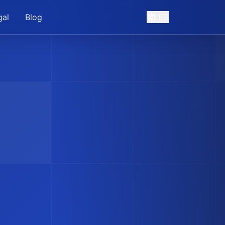
gal
Blog
ES